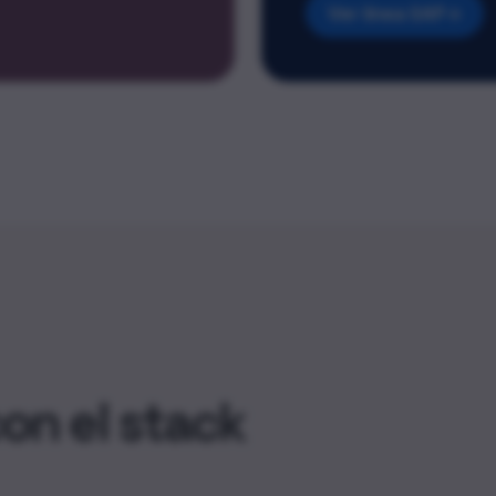
Ver línea SAP
→
n el stack