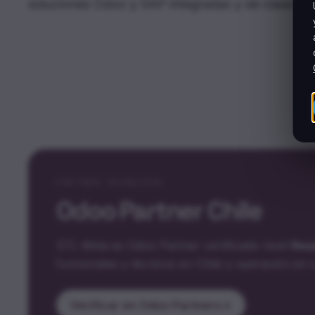
soluciones Odoo y SAP integradas y de clase mun
PARTNER PRINCIPAL
Odoo Partner Chile
STL Meta es Odoo Partner certificado nivel
Rea
funcionales y técnicos en Chile y operación en 
Verificar en Odoo Partners
→