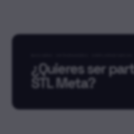
BUSCAMOS INTEGRADORES COMPLEMENTARIOS
¿Quieres ser par
STL Meta?