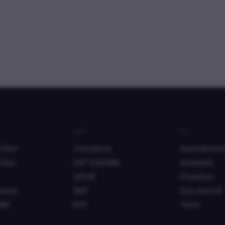
SAP
IA
 Odoo
Consultoría
Automatizaci
Odoo
SAP S/4HANA
Asistentes
GROW
Predictivo
ación
RISE
Document AI
AMS
BTP
Visión