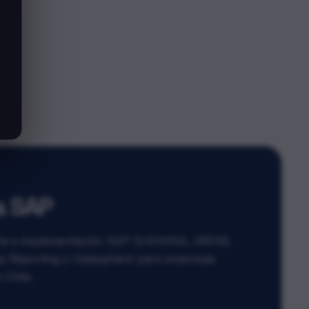
a SAP
oría e implementación SAP S/4HANA, GROW,
p Reporting y Datasphere para empresas
 Chile.