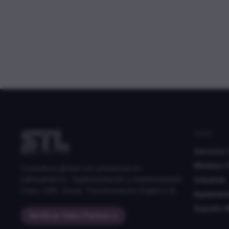
ODOO
Servicios
Módulos 
Consultora global con presencia en
Latinoamérica · Implementación y mantenimiento
Industrias
Odoo, SAP, Cloud, Transformación Digital e IA.
Implement
Soporte 
Verificar Odoo Partner
→