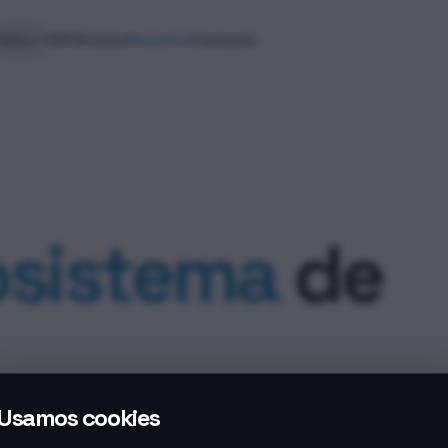
Odoo
SAP
IA
Casos
Nosotros
Contacto
sistema
de
Usamos cookies
tes y proveedores para entregar