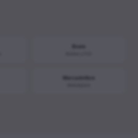
Bsale
o
Boletas y POS
Mercadolibre
Marketplace