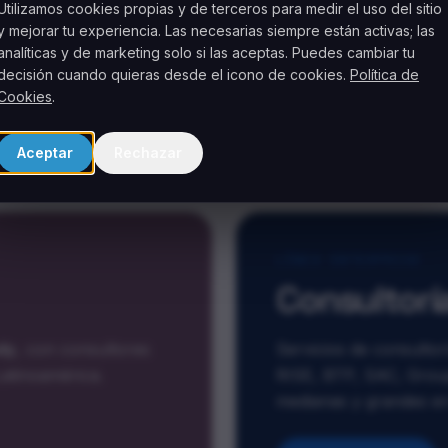
dial.
Utilizamos cookies propias y de terceros para medir el uso del sitio
y mejorar tu experiencia. Las necesarias siempre están activas; las
analíticas y de marketing solo si las aceptas. Puedes cambiar tu
decisión cuando quieras desde el icono de cookies.
Política de
Cookies
.
Aceptar
Rechazar
LÍNEA ENTERPRISE
Consultorí
dy
, con consultores
Servicios de consult
Latinoamérica.
RISE, BTP, SAC, Grou
medianas y grandes en