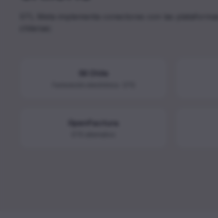
STL Meta implementa conectores con las plataform
chilenas:
SII Chile
Facturación electrónica · DTE
OpenFactura
DTE alternativo