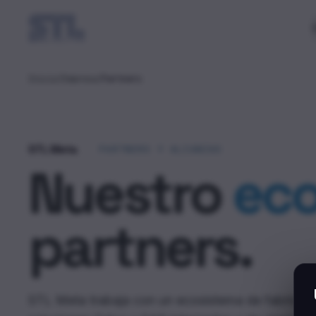
Inicio
/
Empresa
/
Partners
STL Meta
PARTNERS Y ALIANZAS
Nuestro
eco
partners.
STL Meta trabaja con un ecosistema de fabrican