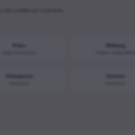
as más usadas por empresas
Khipu
Webpay
Pagos electrónicos
Tarjetas crédito/débit
Chilexpress
Starken
Despachos
Despachos