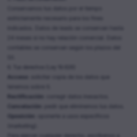
Conservamos tus datos por el tiempo
estrictamente necesario para los fines
indicados. Datos de leads se conservan hasta
24 meses si no hay relación comercial. Datos
contables se conservan según los plazos del
SII.
6. Tus derechos (Ley 19.628)
Acceso
: solicitar copia de los datos que
tenemos sobre ti.
Rectificación
: corregir datos inexactos.
Cancelación
: pedir que eliminemos tus datos.
Oposición
: oponerte a usos específicos
(marketing).
Para ejercer cualquier derecho, escríbenos a