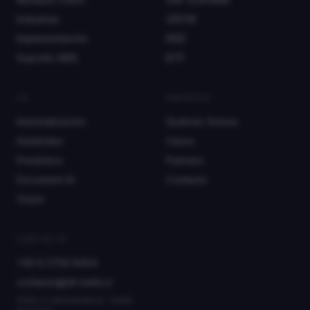
Industrias
GROW
Implementación
RISE
Soporte AMS
BTP
IA
EMPRESA
Automatización
Quiénes Somos
Asistentes
Casos
Predictivo
Partners
Document AI
Contacto
Visión
CONTACTO
+56 9 2756 8404
contacto@stl-meta.cl
Chile y Latinoamérica · Sede