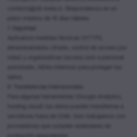
contacto@stl-meta.cl
. Respondemos en un
plazo máximo de 15 días hábiles.
7. Seguridad
Aplicamos medidas técnicas (HTTPS,
almacenamiento cifrado, control de acceso por
roles) y organizativas (acceso solo a personal
autorizado, NDAs internos) para proteger tus
datos.
8. Transferencias internacionales
Para algunas herramientas (Google Analytics,
hosting cloud) tus datos pueden transferirse a
servidores fuera de Chile. Solo trabajamos con
proveedores que cumplen estándares de
protección equivalentes.