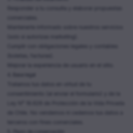
Responder a tu consulta y elaborar propuestas
comerciales.
Mantenerte informado sobre nuestros servicios
(solo si autorizas marketing).
Cumplir con obligaciones legales y contables
(boletas, facturas).
Mejorar la experiencia de usuario en el sitio.
4. Base legal
Tratamos tus datos en virtud de tu
consentimiento (al enviar el formulario) y de la
Ley N° 19.628 de Protección de la Vida Privada
de Chile. No vendemos ni cedemos tus datos a
terceros con fines comerciales.
5. Plazo de conservación