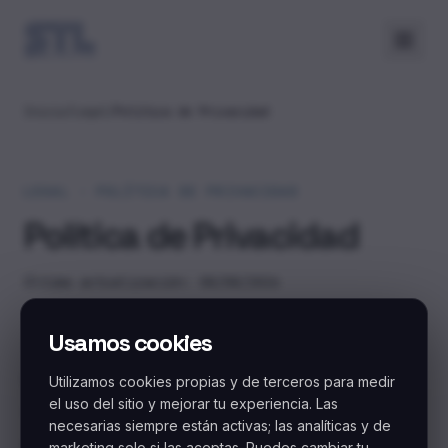
Inicio
/
Legal
/
Política de Privacidad
LEGAL · POLÍTICA DE PRIVACIDAD
Política de Privacidad
Última actualización: 08/08/2026
Usamos cookies
1. Identificación del responsable
STL Meta SpA
, con domicilio en Chile y
Utilizamos cookies propias y de terceros para medir
el uso del sitio y mejorar tu experiencia. Las
Latinoamérica · Sede Santiago, es la empresa
necesarias siempre están activas; las analíticas y de
responsable del tratamiento de los datos
marketing solo si las aceptas. Puedes cambiar tu