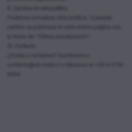
9. Cambios en esta política
Podemos actualizar esta política. Cualquier
cambio se publicará en esta misma página con
la fecha de "Última actualización".
10. Contacto
¿Dudas o reclamos? Escríbenos a
contacto@stl-meta.cl
o llámanos al
+56 9 2756
8404
.