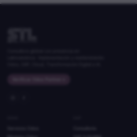
Consultora global con presencia en
Latinoamérica · Implementación y mantenimiento
Odoo, SAP, Cloud, Transformación Digital e IA.
Verificar Odoo Partner
→
ODOO
SAP
Servicios Odoo
Consultoría
Módulos Odoo
SAP S/4HANA