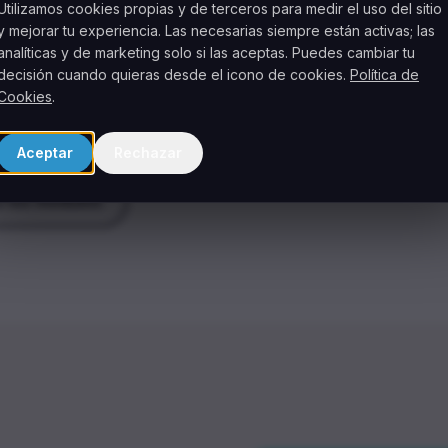
s sin tener que
Utilizamos cookies propias y de terceros para medir el uso del sitio
y mejorar tu experiencia. Las necesarias siempre están activas; las
ado tres veces al
analíticas y de marketing solo si las aceptas. Puedes cambiar tu
decisión cuando quieras desde el icono de cookies.
Política de
Cookies
.
Aceptar
Rechazar
s los módulos